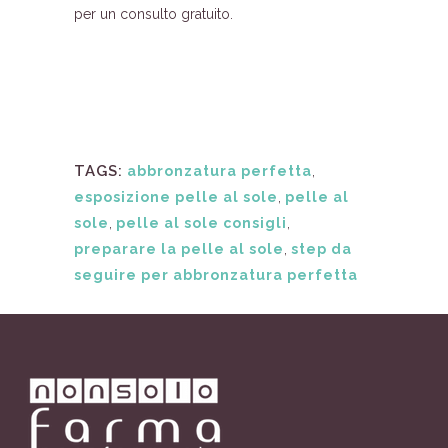
per un consulto gratuito.
TAGS:
abbronzatura perfetta
,
esposizione pelle al sole
,
pelle al
sole
,
pelle al sole consigli
,
preparare la pelle al sole
,
step da
seguire per abbronzatura perfetta