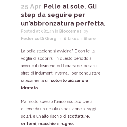
25 Apr
Pelle al sole. Gli
step da seguire per
un’abbronzatura perfetta.
Posted at 08:14h
in
Biocosmesi
by
Federico Di Giorgi
0
Likes
Share
La bella stagione si avvicina? E con lei la
voglia di scoprirsi! In questo periodo si
avverte il desiderio di liberarsi dei pesanti
strati di indumenti invernali, per conquistare
rapidamente un
colorito più sano
e
idratato
.
Ma molto spesso l’unico risultato che si
ottiene da un’incauta esposizione ai raggi
solari, è un alto rischio di
scottature
,
eritemi
,
macchie
e
rughe.