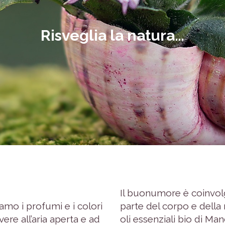
Risveglia la natura…
Il buonumore è coinvolg
iamo i profumi e i colori
parte del corpo e della 
vere all’aria aperta e ad
oli essenziali bio di Man