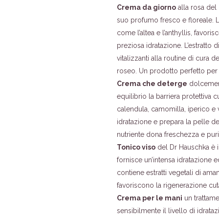
Crema da giorno
alla rosa del 
suo profumo fresco e floreale. 
come l’altea e l’anthyllis, favori
preziosa idratazione. L’estratto d
vitalizzanti alla routine di cura 
roseo. Un prodotto perfetto per 
Crema che deterge
dolcement
equilibrio la barriera protettiva 
calendula, camomilla, iperico e v
idratazione e prepara la pelle del
nutriente dona freschezza e purif
Tonico viso
del Dr Hauschka è id
fornisce un’intensa idratazione 
contiene estratti vegetali di ama
favoriscono la rigenerazione cu
Crema per le mani
un trattame
sensibilmente il livello di idrata