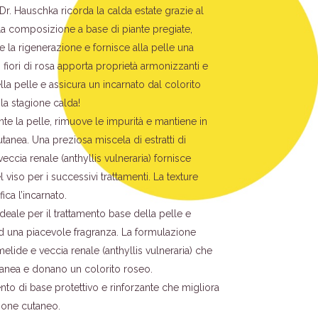
Dr. Hauschka ricorda la calda estate grazie al
La composizione a base di piante pregiate,
sce la rigenerazione e fornisce alla pelle una
i fiori di rosa apporta proprietà armonizzanti e
della pelle e assicura un incarnato dal colorito
la stagione calda!
e la pelle, rimuove le impurità e mantiene in
cutanea. Una preziosa miscela di estratti di
eccia renale (anthyllis vulneraria) fornisce
 viso per i successivi trattamenti. La texture
ica l’incarnato.
eale per il trattamento base della pelle e
ed una piacevole fragranza. La formulazione
melide e veccia renale (anthyllis vulneraria) che
tanea e donano un colorito roseo.
nto di base protettivo e rinforzante che migliora
zione cutaneo.