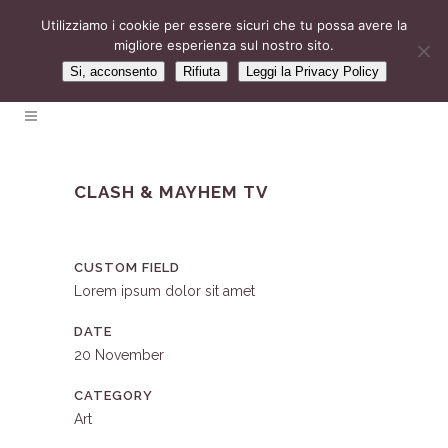
Utilizziamo i cookie per essere sicuri che tu possa avere la
migliore esperienza sul nostro sito.
Si, acconsento
Rifiuta
Leggi la Privacy Policy
CLASH & MAYHEM TV
CUSTOM FIELD
Lorem ipsum dolor sit amet
DATE
20 November
CATEGORY
Art