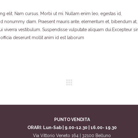
g elit. Nam cursus. Morbi ut mi. Nullam enim leo, egestas id,
end nonummy diam. Praesent mauris ante, elementum et, bibendum at,
dui viverra vestibulum. Suspendisse vulputate aliquam dui.Excepteur si
officia deserunt mollit anim id est laborum
PUNTO VENDITA
ORARI: Lun-Sab | 9.00-12.30 | 16.00- 19.30
Via Vittorio Veneto 164 | 32100 Belluno