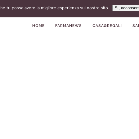
che tu possa avere la migliore esperienza sul nostro sito.
Si, acconsen
HOME
FARMANEWS
CASA&REGALI
SA