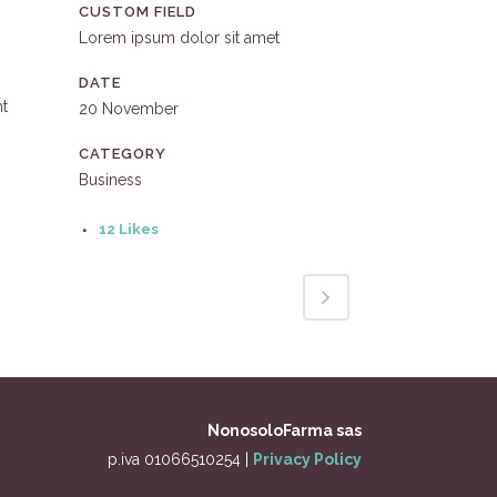
CUSTOM FIELD
Lorem ipsum dolor sit amet
DATE
nt
20 November
CATEGORY
Business
12
Likes
NonosoloFarma sas
p.iva 01066510254 |
Privacy Policy