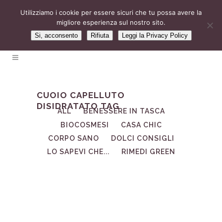
Utilizziamo i cookie per essere sicuri che tu possa avere la
migliore esperienza sul nostro sito.
Si, acconsento
Rifiuta
Leggi la Privacy Policy
CUOIO CAPELLUTO
DISIDRATATO TAG
ALL
BENESSERE IN TASCA
BIOCOSMESI
CASA CHIC
CORPO SANO
DOLCI CONSIGLI
LO SAPEVI CHE...
RIMEDI GREEN
27
Set