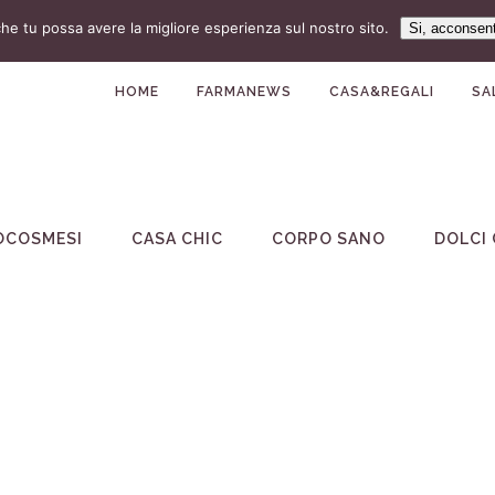
che tu possa avere la migliore esperienza sul nostro sito.
Si, acconsen
HOME
FARMANEWS
CASA&REGALI
SA
OCOSMESI
CASA CHIC
CORPO SANO
DOLCI 