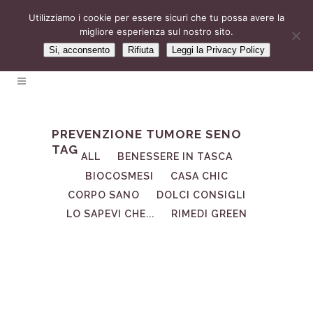
Utilizziamo i cookie per essere sicuri che tu possa avere la
migliore esperienza sul nostro sito.
Si, acconsento
Rifiuta
Leggi la Privacy Policy
PREVENZIONE TUMORE SENO
TAG
ALL
BENESSERE IN TASCA
BIOCOSMESI
CASA CHIC
CORPO SANO
DOLCI CONSIGLI
LO SAPEVI CHE...
RIMEDI GREEN
27
Set