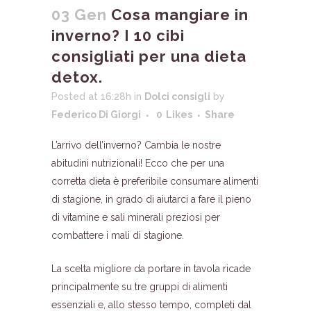
03 Gen
Cosa mangiare in
inverno? I 10 cibi
consigliati per una dieta
detox.
Posted at 16:28h
in
Dolci consigli
by
Federico Di Giorgi
0
Likes
Share
L’arrivo dell’inverno? Cambia le nostre
abitudini nutrizionali! Ecco che per una
corretta dieta è preferibile consumare alimenti
di stagione, in grado di aiutarci a fare il pieno
di vitamine e sali minerali preziosi per
combattere i mali di stagione.
La scelta migliore da portare in tavola ricade
principalmente su tre gruppi di alimenti
essenziali e, allo stesso tempo, completi dal