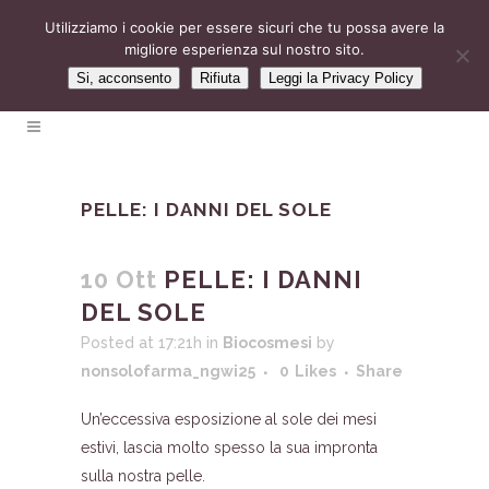
Utilizziamo i cookie per essere sicuri che tu possa avere la
migliore esperienza sul nostro sito.
Si, acconsento
Rifiuta
Leggi la Privacy Policy
PELLE: I DANNI DEL SOLE
10 Ott
PELLE: I DANNI
DEL SOLE
Posted at 17:21h
in
Biocosmesi
by
nonsolofarma_ngwi25
0
Likes
Share
Un’eccessiva esposizione al sole dei mesi
estivi, lascia molto spesso la sua impronta
sulla nostra pelle.