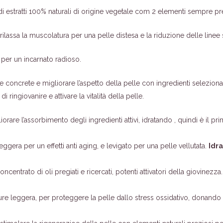
di estratti 100% naturali di origine vegetale com 2 elementi sempre pre
rilassa la muscolatura per una pelle distesa e la riduzione delle linee s
 per un incarnato radioso.
 concrete e migliorare l’aspetto della pelle con ingredienti selezion
 ringiovanire e attivare la vitalità della pelle.
rare l’assorbimento degli ingredienti attivi, idratando , quindi è il pr
eggera per un effetti anti aging, e levigato per una pelle vellutata.
Idra
concentrato di oli pregiati e ricercati, potenti attivatori della giovinezza
ure leggera, per proteggere la pelle dallo stress ossidativo, donando ela