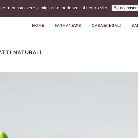
che tu possa avere la migliore esperienza sul nostro sito.
Si, acconsen
HOME
FARMANEWS
CASA&REGALI
SA
ATTI NATURALI