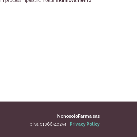
i processi riparatrici notturni.
Rinnovamento
NonosoloFarma sas
p.iva 01066510254 |
Privacy Policy