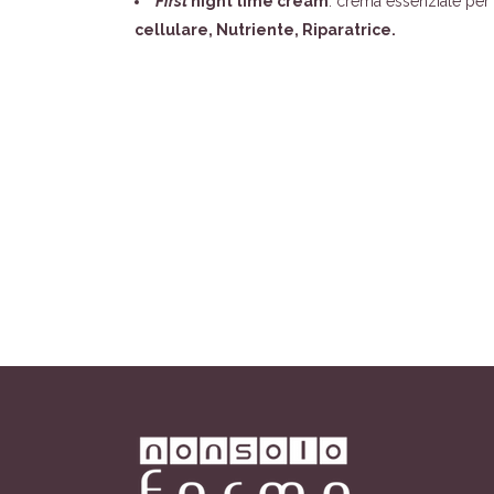
First
night time cream
: crema essenziale per s
cellulare, Nutriente, Riparatrice.