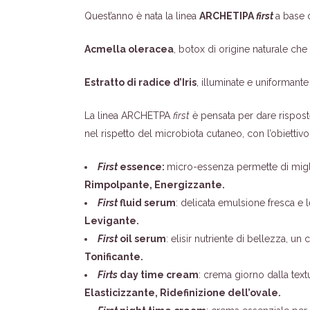
Quest’anno è nata la linea
ARCHETIPA
first
a base 
Acmella oleracea
, botox di origine naturale che 
Estratto di radice d’Iris
, illuminate e uniformante
La linea ARCHETPA
first
è pensata per dare risposte
nel rispetto del microbiota cutaneo, con l’obiettivo di
First
essence:
micro-essenza permette di miglio
Rimpolpante, Energizzante.
First
fluid serum
: delicata emulsione fresca e l
Levigante.
First
oil serum
: elisir nutriente di bellezza, un 
Tonificante.
Firts
day time cream
: crema giorno dalla text
Elasticizzante, Ridefinizione dell’ovale.