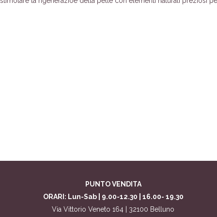
timolare la rigenerazioe della pelle con elementi naturali preziosi per 
PUNTO VENDITA
ORARI: Lun-Sab | 9.00-12.30 | 16.00- 19.30
Via Vittorio Veneto 164 | 32100 Belluno