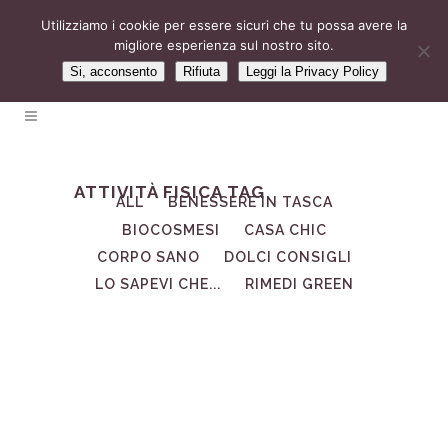
Utilizziamo i cookie per essere sicuri che tu possa avere la
migliore esperienza sul nostro sito.
Si, acconsento
Rifiuta
Leggi la Privacy Policy
ATTIVITÀ FISICA TAG
ALL
BENESSERE IN TASCA
BIOCOSMESI
CASA CHIC
CORPO SANO
DOLCI CONSIGLI
LO SAPEVI CHE...
RIMEDI GREEN
22
Lug