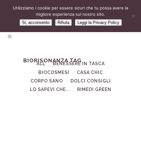
Utilizziamo i cookie per essere sicuri che tu possa avere la
migliore esperienza sul nostro sito.
Si, acconsento
Rifiuta
Leggi la Privacy Policy
BIORISONANZA TAG
ALL
BENESSERE IN TASCA
BIOCOSMESI
CASA CHIC
CORPO SANO
DOLCI CONSIGLI
LO SAPEVI CHE...
RIMEDI GREEN
04
Nov