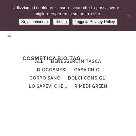
Utilizziamo i cookie per essere sicuri che tu possa avere la
migliore esperienza sul nostro sito.
Si, acconsento
Rifiuta
Leggi la Privacy Policy
COSMETICA BIO TAG
ALL
BENESSERE IN TASCA
BIOCOSMESI
CASA CHIC
CORPO SANO
DOLCI CONSIGLI
LO SAPEVI CHE...
RIMEDI GREEN
10
Mar