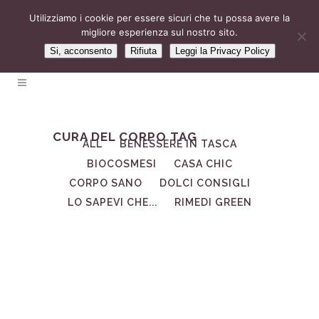
Utilizziamo i cookie per essere sicuri che tu possa avere la
migliore esperienza sul nostro sito.
Si, acconsento
Rifiuta
Leggi la Privacy Policy
CURA DEL CORPO TAG
ALL
BENESSERE IN TASCA
BIOCOSMESI
CASA CHIC
CORPO SANO
DOLCI CONSIGLI
LO SAPEVI CHE...
RIMEDI GREEN
05
Mag