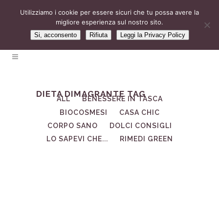
Utilizziamo i cookie per essere sicuri che tu possa avere la
migliore esperienza sul nostro sito.
Si, acconsento
Rifiuta
Leggi la Privacy Policy
DIETA DIMAGRANTE TAG
ALL
BENESSERE IN TASCA
BIOCOSMESI
CASA CHIC
CORPO SANO
DOLCI CONSIGLI
LO SAPEVI CHE...
RIMEDI GREEN
30
Apr