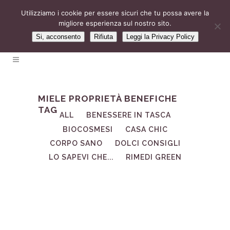
Utilizziamo i cookie per essere sicuri che tu possa avere la
migliore esperienza sul nostro sito.
Si, acconsento
Rifiuta
Leggi la Privacy Policy
MIELE PROPRIETÀ BENEFICHE
TAG
ALL
BENESSERE IN TASCA
BIOCOSMESI
CASA CHIC
CORPO SANO
DOLCI CONSIGLI
LO SAPEVI CHE...
RIMEDI GREEN
30
Gen