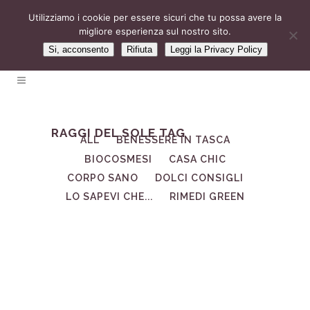
Utilizziamo i cookie per essere sicuri che tu possa avere la
migliore esperienza sul nostro sito.
Si, acconsento
Rifiuta
Leggi la Privacy Policy
RAGGI DEL SOLE TAG
ALL
BENESSERE IN TASCA
BIOCOSMESI
CASA CHIC
CORPO SANO
DOLCI CONSIGLI
LO SAPEVI CHE...
RIMEDI GREEN
30
Mag