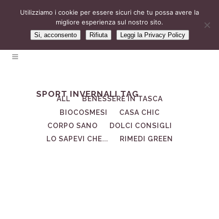
Utilizziamo i cookie per essere sicuri che tu possa avere la
migliore esperienza sul nostro sito.
Si, acconsento
Rifiuta
Leggi la Privacy Policy
SPORT INVERNALI TAG
ALL
BENESSERE IN TASCA
BIOCOSMESI
CASA CHIC
CORPO SANO
DOLCI CONSIGLI
LO SAPEVI CHE...
RIMEDI GREEN
03
Dic